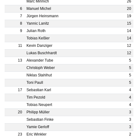
Marc Minnich
26
6
Manuel Michel
20
7
Jürgen Heinsmann
19
8
Yannic Lanitz
15
9
Julian Roth
14
Tobias Keßler
14
11
Kevin Danziger
12
Lukas Buschhardt
12
13
Alexander Tube
5
Christoph Weber
5
Niklas Stahlhut
5
Toni Paull
5
17
Sebastian Karl
4
Tim Pezold
4
Tobias Neupert
4
20
Philipp Müller
3
Sebastian Finke
3
Yamie Gerloff
3
23
Eric Winkler
2