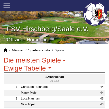
FSV Hirschberg/Saale e.V.
Offizielle Homepage
Männer
Spielerstatistik
Spiele
Die meisten Spiele -
Ewige Tabelle
1.Mannschaft
(Spiele)
1
Christoph Reinhardt
44
Marek Mohr
44
3
Luca Naumann
43
Nico Töpel
43