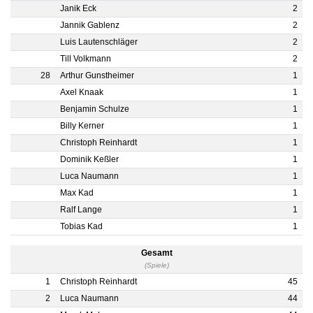
Janik Eck
2
Jannik Gablenz
2
Luis Lautenschläger
2
Till Volkmann
2
28
Arthur Gunstheimer
1
Axel Knaak
1
Benjamin Schulze
1
Billy Kerner
1
Christoph Reinhardt
1
Dominik Keßler
1
Luca Naumann
1
Max Kad
1
Ralf Lange
1
Tobias Kad
1
Gesamt
(Spiele)
1
Christoph Reinhardt
45
2
Luca Naumann
44