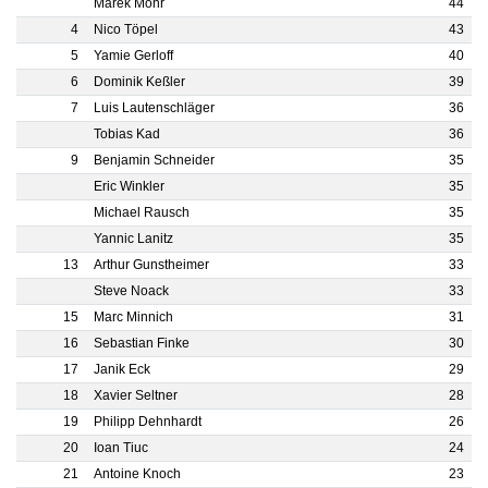
Marek Mohr
44
4
Nico Töpel
43
5
Yamie Gerloff
40
6
Dominik Keßler
39
7
Luis Lautenschläger
36
Tobias Kad
36
9
Benjamin Schneider
35
Eric Winkler
35
Michael Rausch
35
Yannic Lanitz
35
13
Arthur Gunstheimer
33
Steve Noack
33
15
Marc Minnich
31
16
Sebastian Finke
30
17
Janik Eck
29
18
Xavier Seltner
28
19
Philipp Dehnhardt
26
20
Ioan Tiuc
24
21
Antoine Knoch
23