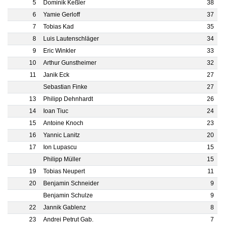
5
Dominik Keßler
38
6
Yamie Gerloff
37
7
Tobias Kad
35
8
Luis Lautenschläger
34
9
Eric Winkler
33
10
Arthur Gunstheimer
32
11
Janik Eck
27
Sebastian Finke
27
13
Philipp Dehnhardt
26
14
Ioan Tiuc
24
15
Antoine Knoch
23
16
Yannic Lanitz
20
17
Ion Lupascu
15
Philipp Müller
15
19
Tobias Neupert
11
20
Benjamin Schneider
9
Benjamin Schulze
9
22
Jannik Gablenz
8
23
Andrei Petrut Gab.
7