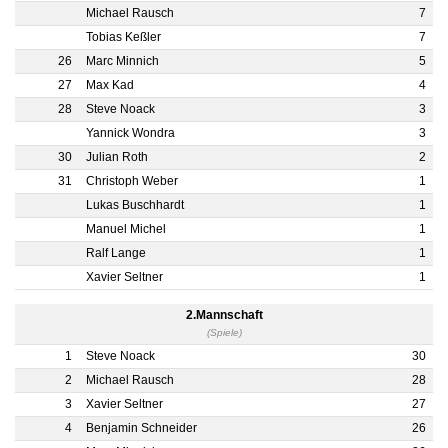
Michael Rausch
7
Tobias Keßler
7
26
Marc Minnich
5
27
Max Kad
4
28
Steve Noack
3
Yannick Wondra
3
30
Julian Roth
2
31
Christoph Weber
1
Lukas Buschhardt
1
Manuel Michel
1
Ralf Lange
1
Xavier Seltner
1
2.Mannschaft
(Spiele)
1
Steve Noack
30
2
Michael Rausch
28
3
Xavier Seltner
27
4
Benjamin Schneider
26