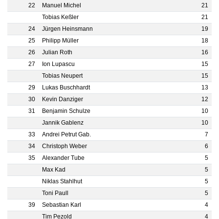
22
Manuel Michel
21
Tobias Keßler
21
24
Jürgen Heinsmann
19
25
Philipp Müller
18
26
Julian Roth
16
27
Ion Lupascu
15
Tobias Neupert
15
29
Lukas Buschhardt
13
30
Kevin Danziger
12
31
Benjamin Schulze
10
Jannik Gablenz
10
33
Andrei Petrut Gab.
7
34
Christoph Weber
6
35
Alexander Tube
5
Max Kad
5
Niklas Stahlhut
5
Toni Paull
5
39
Sebastian Karl
4
Tim Pezold
4