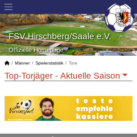
FSV Hirschberg/Saale e.V.
Offizielle Homepage
Männer
Spielerstatistik
Tore
Top-Torjäger -
Aktuelle Saison