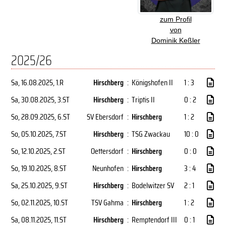
zum Profil
von
Dominik Keßler
2025/26
Sa, 16.08.2025
, 1.R
Hirschberg
:
Königshofen II
1 : 3
Sa, 30.08.2025
, 3.ST
Hirschberg
:
Triptis II
0 : 2
So, 28.09.2025
, 6.ST
SV Ebersdorf
:
Hirschberg
1 : 2
So, 05.10.2025
, 7.ST
Hirschberg
:
TSG Zwackau
10 : 0
So, 12.10.2025
, 2.ST
Oettersdorf
:
Hirschberg
0 : 0
So, 19.10.2025
, 8.ST
Neunhofen
:
Hirschberg
3 : 4
Sa, 25.10.2025
, 9.ST
Hirschberg
:
Bodelwitzer SV
2 : 1
So, 02.11.2025
, 10.ST
TSV Gahma
:
Hirschberg
1 : 2
Sa, 08.11.2025
, 11.ST
Hirschberg
:
Remptendorf III
0 : 1