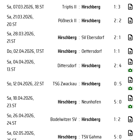
Sa, 07.03.2026
, 18.ST
Triptis II
:
Hirschberg
1 : 3
Sa, 21.03.2026
,
Pößneck II
:
Hirschberg
2 : 2
20.ST
Sa, 28.03.2026
,
Hirschberg
:
SV Ebersdorf
2 : 1
21.ST
Do, 02.04.2026
, 17.ST
Hirschberg
:
Oettersdorf
1 : 1
Sa, 04.04.2026
,
Dittersdorf
:
Hirschberg
2 : 4
13.ST
(
)
So, 12.04.2026
, 22.ST
TSG Zwackau
:
Hirschberg
0 : 5
(
)
Sa, 18.04.2026
,
Hirschberg
:
Neunhofen
5 : 0
23.ST
(
)
So, 26.04.2026
,
Bodelwitzer SV
:
Hirschberg
1 : 2
24.ST
Sa, 02.05.2026
,
Hirschberg
:
TSV Gahma
5 : 0