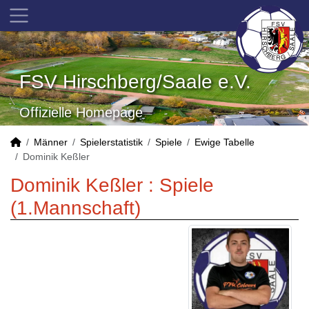
FSV Hirschberg/Saale e.V.
Offizielle Homepage
Männer
Spielerstatistik
Spiele
Ewige Tabelle
Dominik Keßler
Dominik Keßler : Spiele
(1.Mannschaft)