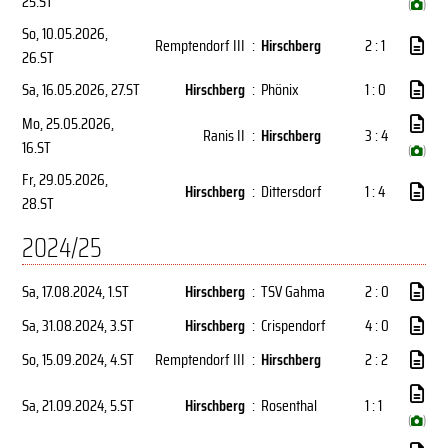
25.ST
(
)
So, 10.05.2026
,
Remptendorf III
:
Hirschberg
2 : 1
26.ST
Sa, 16.05.2026
, 27.ST
Hirschberg
:
Phönix
1 : 0
Mo, 25.05.2026
,
Ranis II
:
Hirschberg
3 : 4
16.ST
(
)
Fr, 29.05.2026
,
Hirschberg
:
Dittersdorf
1 : 4
28.ST
2024/25
Sa, 17.08.2024
, 1.ST
Hirschberg
:
TSV Gahma
2 : 0
Sa, 31.08.2024
, 3.ST
Hirschberg
:
Crispendorf
4 : 0
So, 15.09.2024
, 4.ST
Remptendorf III
:
Hirschberg
2 : 2
Sa, 21.09.2024
, 5.ST
Hirschberg
:
Rosenthal
1 : 1
(
)