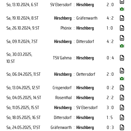
So, 13.10.2024
, 6.ST
SV Ebersdorf
:
Hirschberg
2 : 0
(
)
Sa, 19.10.2024
, 8.ST
Hirschberg
:
Gräfenwarth
4 : 2
Sa, 26.10.2024
, 9.ST
Phönix
:
Hirschberg
1 : 0
Sa, 09.11.2024
, 7.ST
Hirschberg
:
Dittersdorf
4 : 2
(
)
So, 30.03.2025
,
TSV Gahma
:
Hirschberg
0 : 4
10.ST
So, 06.04.2025
, 11.ST
Hirschberg
:
Oettersdorf
2 : 0
(
)
So, 13.04.2025
, 12.ST
Crispendorf
:
Hirschberg
0 : 2
So, 04.05.2025
, 14.ST
Rosenthal
:
Hirschberg
2 : 2
So, 11.05.2025
, 15.ST
Hirschberg
:
SV Ebersdorf
3 : 0
So, 18.05.2025
, 16.ST
Dittersdorf
:
Hirschberg
1 : 5
Sa, 24.05.2025
, 17.ST
Gräfenwarth
:
Hirschberg
0 : 3