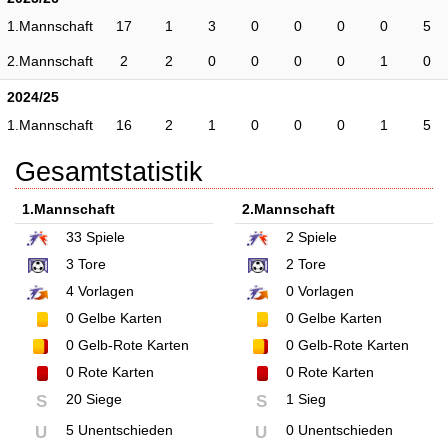
1.Mannschaft
17
1
3
0
0
0
0
5
2.Mannschaft
2
2
0
0
0
0
1
0
2024/25
1.Mannschaft
16
2
1
0
0
0
1
5
Gesamtstatistik
1.Mannschaft
2.Mannschaft
33
Spiele
2
Spiele
3
Tore
2
Tore
4
Vorlagen
0
Vorlagen
0
Gelbe Karten
0
Gelbe Karten
0
Gelb-Rote Karten
0
Gelb-Rote Karten
0
Rote Karten
0
Rote Karten
20 Siege
1 Sieg
S
S
5 Unentschieden
0 Unentschieden
U
U