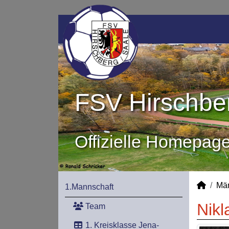
FSV Hirschber
Offizielle Homepag
Mä
1.Mannschaft
Nikl
Team
1. Kreisklasse Jena-