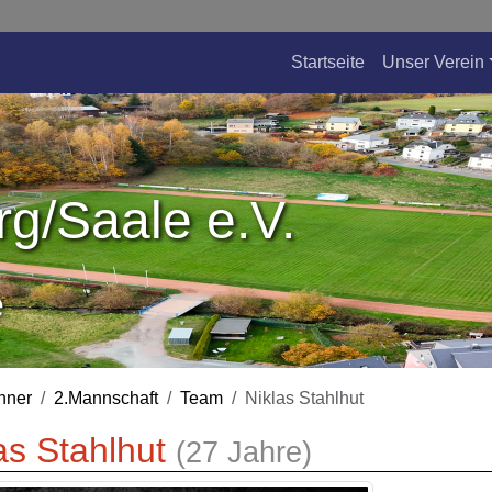
Startseite
Unser Verein
g/Saale e.V.
e
nner
2.Mannschaft
Team
Niklas Stahlhut
as Stahlhut
(27 Jahre)