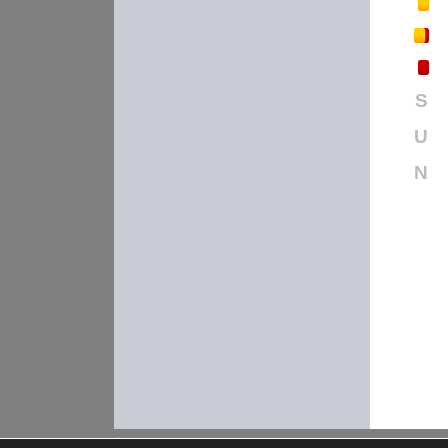
S
U
N
soccero.de