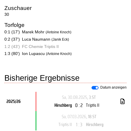
Zuschauer
30
Torfolge
0:1 (17')
Marek Mohr
(Antoine Knoch)
0:2 (37')
Luca Naumann
(Janik Eck)
1:2 (43')
FC Chemie Triptis II
1:3 (80')
Ion Lupascu
(Antoine Knoch)
Bisherige Ergebnisse
Datum anzeigen
Sa, 30.08.2025
, 3.ST
2025/26
0 : 2
Hirschberg
Triptis II
Sa, 07.03.2026
, 18.ST
1 : 3
Triptis II
Hirschberg