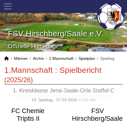
FSV Hirschberg/Saale e.V.
Offizielle Homepage
Männer
Archiv
1.Mannschaft
Spielplan
Spieltag
1.Mannschaft :
Spielbericht
(2025/26)
1. Kreisklasse Jena-Saale-Orla Staffel C
18. Spieltag - 07.03.2026
12:00 Uhr
FC Chemie
FSV
Triptis II
Hirschberg/Saale