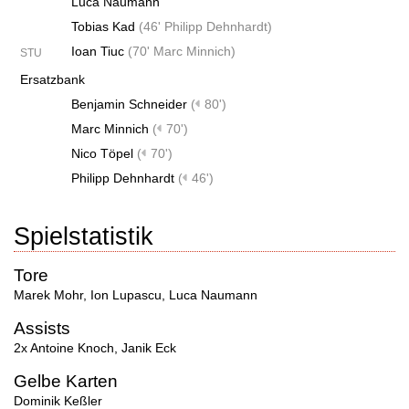
Luca Naumann
Tobias Kad
(
46' Philipp Dehnhardt
)
Ioan Tiuc
(
70' Marc Minnich
)
STU
Ersatzbank
Benjamin Schneider
(
80')
Marc Minnich
(
70')
Nico Töpel
(
70')
Philipp Dehnhardt
(
46')
Spielstatistik
Tore
Marek Mohr
,
Ion Lupascu
,
Luca Naumann
Assists
2x Antoine Knoch
,
Janik Eck
Gelbe Karten
Dominik Keßler