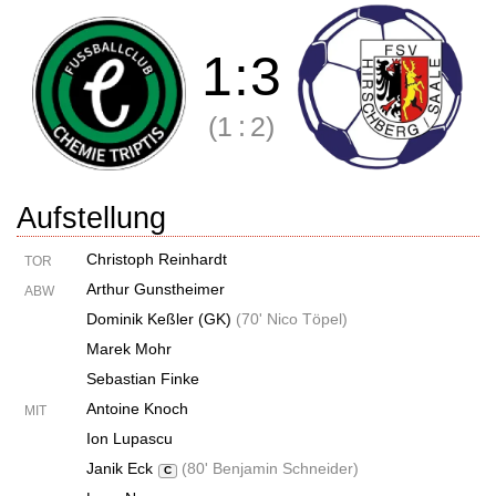
1
:
3
(1
:
2)
Aufstellung
Christoph Reinhardt
TOR
Arthur Gunstheimer
ABW
Dominik Keßler (GK)
(
70' Nico Töpel
)
Marek Mohr
Sebastian Finke
Antoine Knoch
MIT
Ion Lupascu
Janik Eck
(
80' Benjamin Schneider
)
C