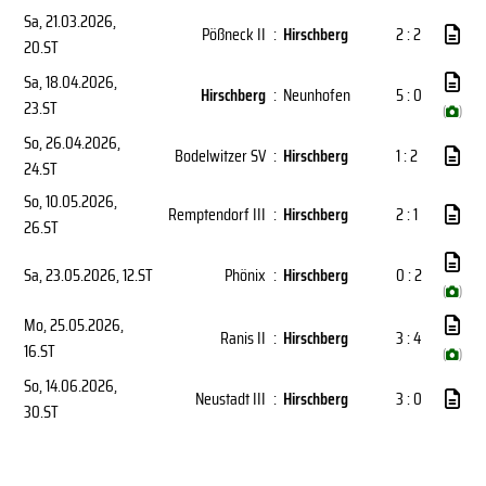
Sa, 21.03.2026
,
Pößneck II
:
Hirschberg
2 : 2
20.ST
Sa, 18.04.2026
,
Hirschberg
:
Neunhofen
5 : 0
23.ST
(
)
So, 26.04.2026
,
Bodelwitzer SV
:
Hirschberg
1 : 2
24.ST
So, 10.05.2026
,
Remptendorf III
:
Hirschberg
2 : 1
26.ST
Sa, 23.05.2026
, 12.ST
Phönix
:
Hirschberg
0 : 2
(
)
Mo, 25.05.2026
,
Ranis II
:
Hirschberg
3 : 4
16.ST
(
)
So, 14.06.2026
,
Neustadt III
:
Hirschberg
3 : 0
30.ST