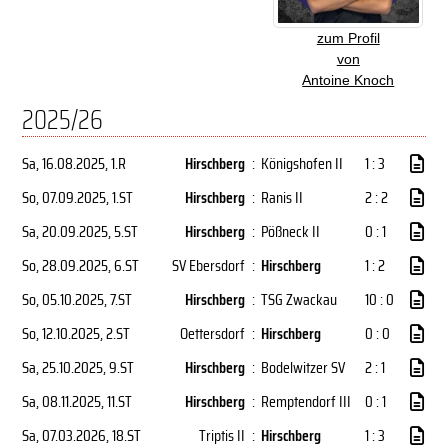
zum Profil
von
Antoine Knoch
2025/26
Sa, 16.08.2025
, 1.R
Hirschberg
:
Königshofen II
1 : 3
So, 07.09.2025
, 1.ST
Hirschberg
:
Ranis II
2 : 2
Sa, 20.09.2025
, 5.ST
Hirschberg
:
Pößneck II
0 : 1
So, 28.09.2025
, 6.ST
SV Ebersdorf
:
Hirschberg
1 : 2
So, 05.10.2025
, 7.ST
Hirschberg
:
TSG Zwackau
10 : 0
So, 12.10.2025
, 2.ST
Oettersdorf
:
Hirschberg
0 : 0
Sa, 25.10.2025
, 9.ST
Hirschberg
:
Bodelwitzer SV
2 : 1
Sa, 08.11.2025
, 11.ST
Hirschberg
:
Remptendorf III
0 : 1
Sa, 07.03.2026
, 18.ST
Triptis II
:
Hirschberg
1 : 3