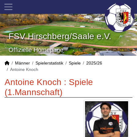
FSV Hirschberg/Saale e.V.
Offizielle Homepage
Männer
Spielerstatistik
Spiele
2025/26
Antoine Knoch
Antoine Knoch : Spiele
(1.Mannschaft)