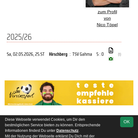
zum Profil
von
Nico Töpel
2025/26
Sa, 02.05.2026
, 25.ST
Hirschberg
:
TSV Gahma
5 : 0
(1)
(
)
Diese Webseite verwendet Cookies, um Dir den
OK
soccero.de
bestmöglichen Service bieten zu können. Entsprechende
© 2006 - 2026
Informationen findest Du unter
Datenschutz
.
Mit der Nutzung der Webseite erklärst Du Dich mit der