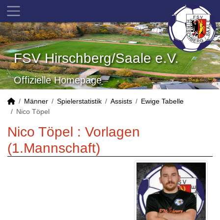
FSV Hirschberg/Saale e.V.
Offizielle Homepage
Männer
Spielerstatistik
Assists
Ewige Tabelle
Nico Töpel
Nico Töpel : Vorlagen
(1.Mannschaft)