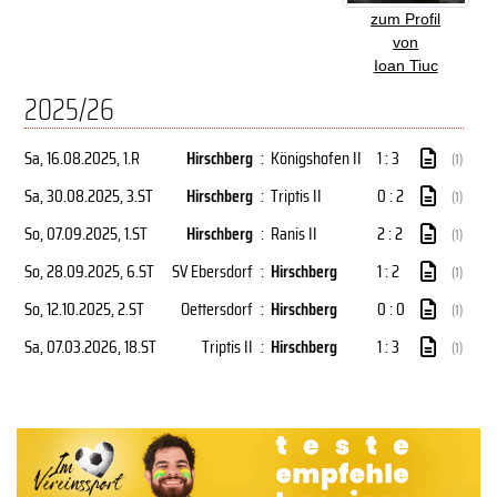
zum Profil
von
Ioan Tiuc
2025/26
Sa, 16.08.2025
, 1.R
Hirschberg
:
Königshofen II
1 : 3
(1)
Sa, 30.08.2025
, 3.ST
Hirschberg
:
Triptis II
0 : 2
(1)
So, 07.09.2025
, 1.ST
Hirschberg
:
Ranis II
2 : 2
(1)
So, 28.09.2025
, 6.ST
SV Ebersdorf
:
Hirschberg
1 : 2
(1)
So, 12.10.2025
, 2.ST
Oettersdorf
:
Hirschberg
0 : 0
(1)
Sa, 07.03.2026
, 18.ST
Triptis II
:
Hirschberg
1 : 3
(1)