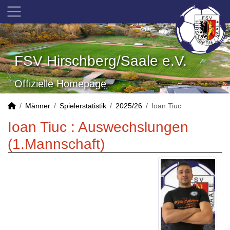
FSV Hirschberg/Saale e.V.
Offizielle Homepage
Männer
Spielerstatistik
2025/26
Ioan Tiuc
Ioan Tiuc : Auswechslungen
(1.Mannschaft)