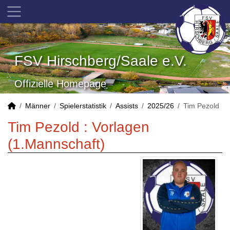
FSV Hirschberg/Saale e.V.
Offizielle Homepage
Männer
Spielerstatistik
Assists
2025/26
Tim Pezold
Tim Pezold : Vorlagen
(1.Mannschaft)