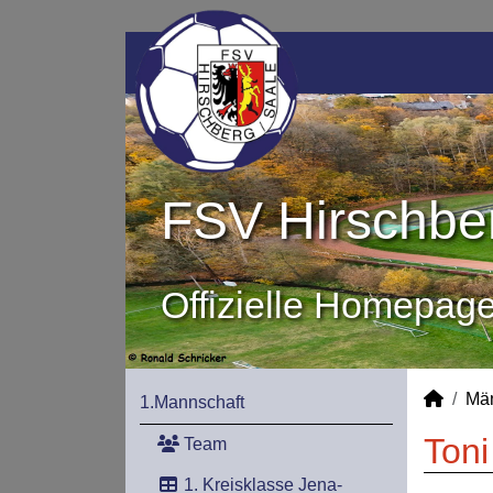
FSV Hirschber
Offizielle Homepag
Mä
1.Mannschaft
Toni
Team
1. Kreisklasse Jena-