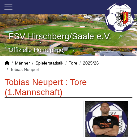
FSV Hirschberg/Saale e.V.
Offizielle Homepage
Männer
Spielerstatistik
Tore
2025/26
Tobias Neupert
Tobias Neupert : Tore
(1.Mannschaft)