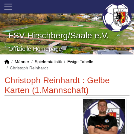
FSV Hirschberg/Saale e.V.
Offizielle Homepage
Männer
Spielerstatistik
Ewige Tabelle
Christoph Reinhardt
Christoph Reinhardt : Gelbe
Karten (1.Mannschaft)