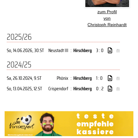
zum Profil
von
Christoph Reinhardt
2025/26
So, 14.06.2026
, 30.ST
Neustadt III
:
Hirschberg
3 : 0
(1)
2024/25
Sa, 26.10.2024
, 9.ST
Phönix
:
Hirschberg
1 : 0
(1)
So, 13.04.2025
, 12.ST
Crispendorf
:
Hirschberg
0 : 2
(1)