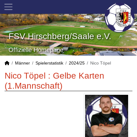
FSV Hirschberg/Saale e.V.
Offizielle Homepage
Männer
Spielerstatistik
2024/25
Nico Töpel
Nico Töpel : Gelbe Karten
(1.Mannschaft)