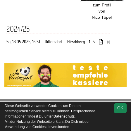
zum Profil
von
Nico Töpel
2024/25
So, 18.05.2025
, 16.ST
Dittersdorf
:
Hirschberg
1 : 5
(1)
soccero.de
Diese Webseite verwendet Cookies, um Dir den
OK
© 2006 - 2026
bestmöglichen Service bieten zu können. Entsprechende
Informationen findest Du unter
Datenschutz
.
Besucherstatistik
Kontakt
Impressum
Datenschutz
Mit der Nutzung der Webseite erklärst Du Dich mit der
Verwendung von Cookies einverstanden.