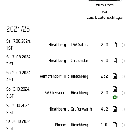
zum Profil
von
Luis Lautenschläger
2024/25
Sa, 17.08.2024
,
Hirschberg
:
TSV Gahma
2 : 0
(1)
1.ST
Sa, 31.08.2024
,
Hirschberg
:
Crispendorf
4 : 0
(1)
3.ST
So, 15.09.2024
,
Remptendorf III
:
Hirschberg
2 : 2
(1)
4.ST
So, 13.10.2024
,
SV Ebersdorf
:
Hirschberg
2 : 0
(1)
6.ST
(
)
Sa, 19.10.2024
,
Hirschberg
:
Gräfenwarth
4 : 2
(1)
8.ST
Sa, 26.10.2024
,
Phönix
:
Hirschberg
1 : 0
(1)
9.ST