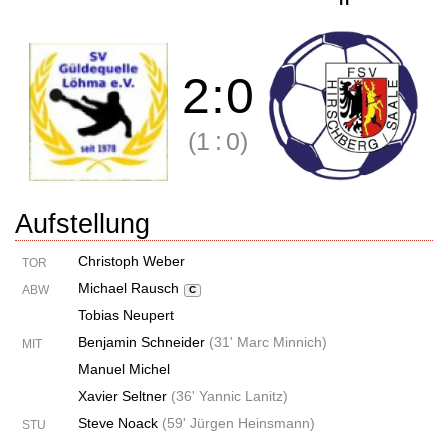
2
:
0
(1
:
0)
Aufstellung
Christoph Weber
TOR
Michael Rausch
ABW
C
Tobias Neupert
Benjamin Schneider
(
31' Marc Minnich
)
MIT
Manuel Michel
Xavier Seltner
(
36' Yannic Lanitz
)
Steve Noack
(
59' Jürgen Heinsmann
)
STU