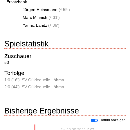
Ersatzbank
Jürgen Heinsmann
(
59')
Marc Minnich
(
31')
Yannic Lanitz
(
36')
Spielstatistik
Zuschauer
53
Torfolge
1:0 (16')
SV Güldequelle Löhma
2:0 (44')
SV Güldequelle Löhma
Bisherige Ergebnisse
Datum anzeigen
So, 28.09.2025
, 5.ST