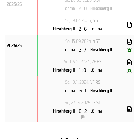
2025/26
2 : 0
Löhma
Hirschberg II
So, 19.04.2026
, 5.ST
2 : 6
Hirschberg II
Löhma
So, 15.09.2024
, 4.ST
2024/25
3 : 7
Löhma
Hirschberg II
(
)
So, 06.10.2024
, VF HS
1 : 0
Hirschberg II
Löhma
(
)
So, 10.11.2024
, VF RS
6 : 1
Löhma
Hirschberg II
So, 27.04.2025
, 13.ST
0 : 2
Hirschberg II
Löhma
(
U
)