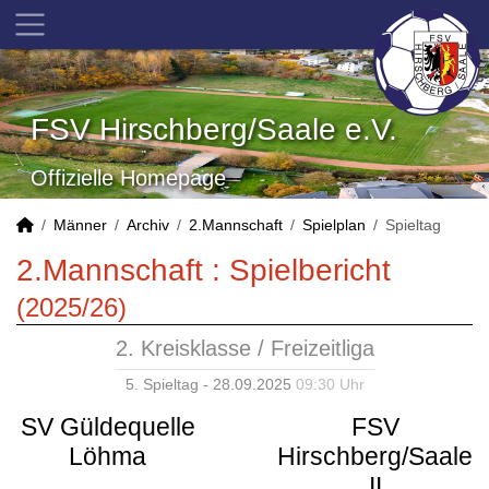
FSV Hirschberg/Saale e.V.
Offizielle Homepage
Männer
Archiv
2.Mannschaft
Spielplan
Spieltag
2.Mannschaft :
Spielbericht
(2025/26)
2. Kreisklasse / Freizeitliga
5. Spieltag - 28.09.2025
09:30 Uhr
SV Güldequelle
FSV
Löhma
Hirschberg/Saale
II