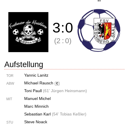
3
:
0
(2
:
0)
Aufstellung
Yannic Lanitz
TOR
Michael Rausch
ABW
C
Toni Paull
(
61' Jürgen Heinsmann
)
Manuel Michel
MIT
Marc Minnich
Sebastian Karl
(
54' Tobias Keßler
)
Steve Noack
STU