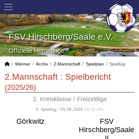
FSV Hirschberg/Saale e.V.
Offizielle Homepage
Männer
Archiv
2.Mannschaft
Spielplan
Spieltag
2.Mannschaft :
Spielbericht
(2025/26)
2. Kreisklasse / Freizeitliga
6. Spieltag - 05.06.2026
18:30 Uhr
Görkwitz
FSV
Hirschberg/Saale
II