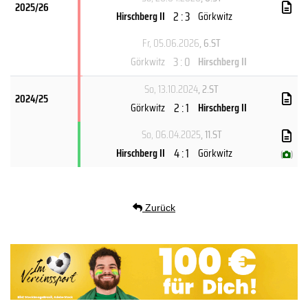
2025/26
2 : 3
Hirschberg II
Görkwitz
Fr, 05.06.2026
, 6.ST
3 : 0
Görkwitz
Hirschberg II
So, 13.10.2024
, 2.ST
2024/25
2 : 1
Görkwitz
Hirschberg II
So, 06.04.2025
, 11.ST
4 : 1
Hirschberg II
Görkwitz
(
)
Zurück