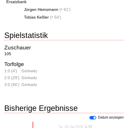
Ersatzbank
Jürgen Heinsmann
(
61')
Tobias Keßler
(
54')
Spielstatistik
Zuschauer
105
Torfolge
1:0 (4')
Görkwitz
2:0 (29')
Görkwitz
3:0 (56')
Görkwitz
Bisherige Ergebnisse
Datum anzeigen
So, 26.04.2026
, 6.ST