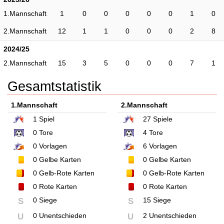
1.Mannschaft
1
0
0
0
0
0
1
0
2.Mannschaft
12
1
1
0
0
0
2
8
2024/25
2.Mannschaft
15
3
5
0
0
0
7
1
Gesamtstatistik
1.Mannschaft
2.Mannschaft
1
Spiel
27
Spiele
0
Tore
4
Tore
0
Vorlagen
6
Vorlagen
0
Gelbe Karten
0
Gelbe Karten
0
Gelb-Rote Karten
0
Gelb-Rote Karten
0
Rote Karten
0
Rote Karten
0 Siege
15 Siege
S
S
0 Unentschieden
2 Unentschieden
U
U